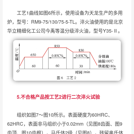
工艺1曲线如图6所示，使用设备为天龙生产的多用
炉，型号：RM9-75/130/75-5-TL。淬火油使用的是北京
华立精细化工公司今禹等温分级淬火油，型号Y35-Ⅱ。
5.不合格产品按工艺2进行二次淬火试验
组织如图7～图10所示。表面硬度为60HRC、
62HRC，表面非马组织小于0.02mm（见图8齿面、图9
齿顶、图10齿根），马氏体2级（见图8），残留奥氏体