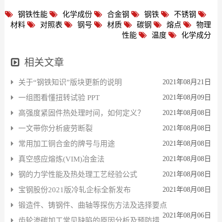
钢铁性能
化学成份
合金钢
钢铁
不锈钢
材料
对照表
钢号
材质
碳钢
熔点
物理
性能
温度
化学成分
相关文章
关于“钢铁知识”版块更新的说明
2021年08月21日
一组图看懂扭转试验 PPT
2021年08月09日
高强度紧固件热处理时间，如何定义？
2021年08月08日
一文带你分析疲劳断裂
2021年08月08日
常用加工铜合金的牌号与用途
2021年08月08日
真空感应熔炼(VIM)冶金法
2021年08月08日
钢的力学性能及热处理工艺经验公式
2021年08月08日
宝钢股份2021版冷轧企标全新发布
2021年08月08日
锻造件、铸钢件、曲轴等探伤方法及选择要点
2021年08月06日
齿轮渗碳加工常见缺陷的原因分析及预防措