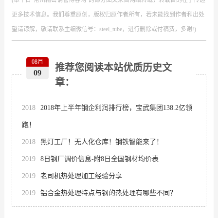
更多技术信息。我们尊重原创，版权归原作者所有，若未能找到作者和出处
望请谅解，敬请联系主编微信号：steel_tube，进行删除或付稿费，多谢!)
08月
推荐您阅读本站优质历史文
09
章：
2018
2018年上半年钢企利润排行榜，宝武集团138.2亿领
跑！
2018
黑灯工厂！无人化仓库！钢铁智能来了！
2019
8日钢厂调价信息-附8日全国钢材均价表
2019
老司机热处理加工经验分享
2019
铝合金热处理特点与钢的热处理有哪些不同？