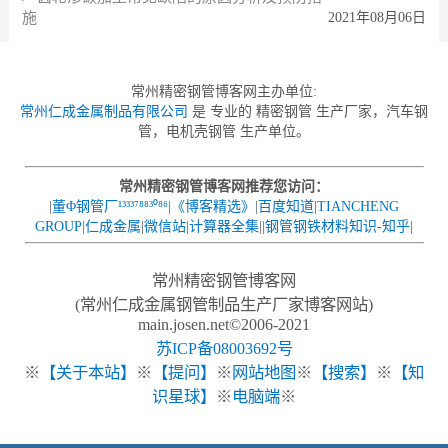
施
2021年08月06日
常州精密钢管博客网主办单位:
常州仁成金属制品有限公司
是 专业的 精密钢管 生产厂家，汽车钢
管，电机壳钢管 生产单位。
常州精密钢管博客网推荐您访问：
|
董Φ钢管厂¹³³³⁷⁸⁸³⁰⁸⁶
|
《博客精选》
|
百度知道
|
TIANCHENG
GROUP
|
仁成金属
|
微信站
|
计算器全集
||
钢管钢铁材料知识-知乎
|
常州精密钢管博客网
(常州仁成金属钢管制品生产厂家博客网站)
main.josen.net©2006-2021
苏ICP备08003692号
※
【关于本站】
※
【提问】
※
网站地图
※
【搜索】
※
【知
识星球】
※
电脑端
※