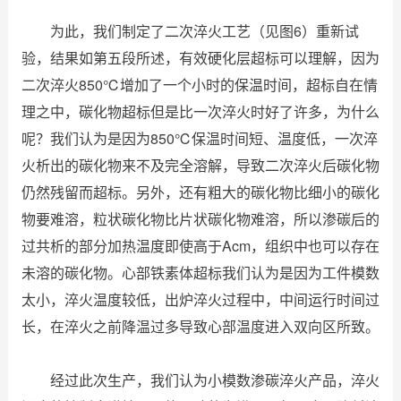
为此，我们制定了二次淬火工艺（见图6）重新试
验，结果如第五段所述，有效硬化层超标可以理解，因为
二次淬火850℃增加了一个小时的保温时间，超标自在情
理之中，碳化物超标但是比一次淬火时好了许多，为什么
呢？我们认为是因为850℃保温时间短、温度低，一次淬
火析出的碳化物来不及完全溶解，导致二次淬火后碳化物
仍然残留而超标。另外，还有粗大的碳化物比细小的碳化
物要难溶，粒状碳化物比片状碳化物难溶，所以渗碳后的
过共析的部分加热温度即使高于Acm，组织中也可以存在
未溶的碳化物。心部铁素体超标我们认为是因为工件模数
太小，淬火温度较低，出炉淬火过程中，中间运行时间过
长，在淬火之前降温过多导致心部温度进入双向区所致。
经过此次生产，我们认为小模数渗碳淬火产品，淬火