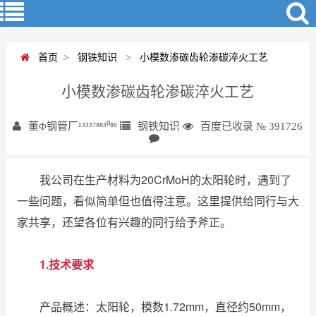
首页
>
钢铁知识
>
小模数渗碳齿轮渗碳淬火工艺
小模数渗碳齿轮渗碳淬火工艺
董Φ钢管厂¹³³³⁷⁸⁸³⁰⁸⁶
钢铁知识
百度已收录 № 391726
我公司在生产材料为20CrMoH的太阳轮时，遇到了
一些问题，看似简单但也值得注意。这里提供给同行与大
家共享，还望各位有兴趣的同行给予斧正。
1.技术要求
产品概述：太阳轮，模数1.72mm，直径约50mm，