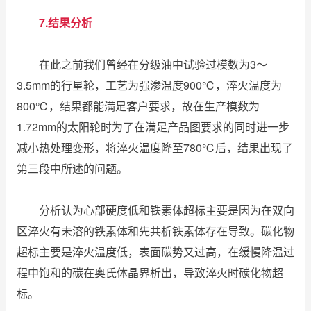
7.结果分析
在此之前我们曾经在分级油中试验过模数为3～
3.5mm的行星轮，工艺为强渗温度900℃，淬火温度为
800℃，结果都能满足客户要求，故在生产模数为
1.72mm的太阳轮时为了在满足产品图要求的同时进一步
减小热处理变形，将淬火温度降至780℃后，结果出现了
第三段中所述的问题。
分析认为心部硬度低和铁素体超标主要是因为在双向
区淬火有未溶的铁素体和先共析铁素体存在导致。碳化物
超标主要是淬火温度低，表面碳势又过高，在缓慢降温过
程中饱和的碳在奥氏体晶界析出，导致淬火时碳化物超
标。