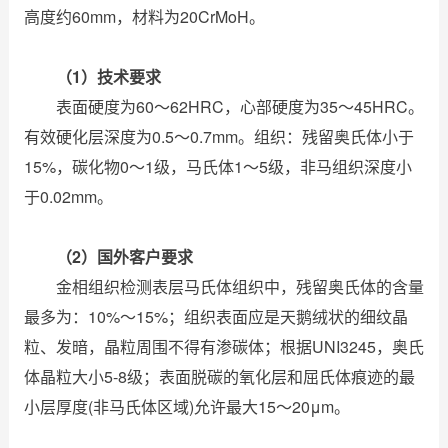
高度约60mm，材料为20CrMoH。
（1）技术要求
表面硬度为60～62HRC，心部硬度为35～45HRC。
有效硬化层深度为0.5～0.7mm。组织：残留奥氏体小于
15%，碳化物0～1级，马氏体1～5级，非马组织深度小
于0.02mm。
（2）国外客户要求
金相组织检测表层马氏体组织中，残留奥氏体的含量
最多为：10%～15%；组织表面应是天鹅绒状的细纹晶
粒、发暗，晶粒周围不得有渗碳体；根据UNI3245，奥氏
体晶粒大小5-8级；表面脱碳的氧化层和屈氏体痕迹的最
小层厚度(非马氏体区域)允许最大15～20μm。