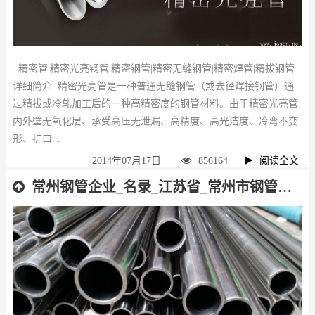
精密管|精密光亮钢管|精密钢管|精密无缝钢管|精密焊管|精拔钢管
详细简介 精密光亮管是一种普通无缝钢管（或去径焊接钢管）通
过精拔或冷轧加工后的一种高精密度的钢管材料。由于精密光亮管
内外壁无氧化层、承受高压无泄漏、高精度、高光洁度、冷弯不变
形、扩口...
2014年07月17日
856164
阅读全文
常州钢管企业_名录_江苏省_常州市钢管厂_名单_排名_不分先后