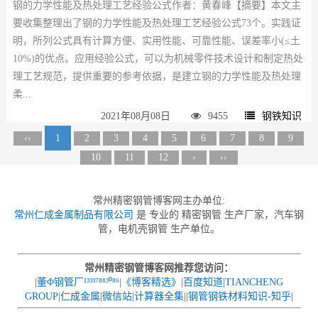
钢的力学性能及热处理工艺经验公式作者：黄春峰【摘要】本文主
要收集整理出了钢的力学性能及热处理工艺经验公式73个。实践证
明，所列公式具有计算方便、实用性能、可靠性能、误差率小(≤土
10%)的优点。应用经验公式，可以为机械零件技术设计和制定热处
理工艺规范，提供重要的参考依据，是建立钢的力学性能及热处理
柔...
2021年08月08日
9455
钢铁知识
‹‹
1
2
3
4
5
6
7
8
9
10
11
12
›
››
常州精密钢管博客网主办单位:
常州仁成金属制品有限公司
是 专业的 精密钢管 生产厂家，汽车钢
管，电机壳钢管 生产单位。
常州精密钢管博客网推荐您访问：
|
董Φ钢管厂¹³³³⁷⁸⁸³⁰⁸⁶
|
《博客精选》
|
百度知道
|
TIANCHENG
GROUP
|
仁成金属
|
微信站
|
计算器全集
||
钢管钢铁材料知识-知乎
|