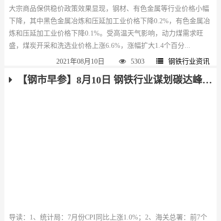
大宗商品保供稳价政策效果显现，钢材、有色金属等行业价格小幅
下降，其中黑色金属冶炼和压延加工业价格下降0.2%，有色金属冶
炼和压延加工业价格下降0.1%。受高温天气影响，动力煤需求旺
盛，煤炭开采和洗选业价格上涨6.6%，涨幅扩大1.4个百分...
2021年08月10日
5303
钢铁行业资讯
【钢市早参】8月10日 钢铁行业谋划碳达峰路线图 前7个月我国外贸进出口21.34万亿元
导读：1、统计局：7月份CPI同比上涨1.0%；2、海关总署：前7个