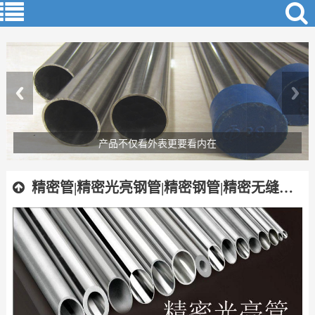
产品不仅看外表更要看内在
精密管|精密光亮钢管|精密钢管|精密无缝钢管|精密焊管|精拔钢管