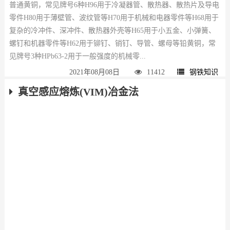
普通黄铜，常见牌号6种H96用于冷凝器管、散热器、散热片及导电
零件H80用于薄壁管、波纹管等H70用于机械和电器零件等H68用于
复杂的冷冲件、深冲件、散热器外壳等H65用于小五金、小弹簧、
螺钉和机器零件等H62用于铆钉、销钉、导管、螺母等铅黄铜，常
见牌号3种HPb63-2用于一般强度的机械零...
2021年08月08日
11412
钢铁知识
真空感应熔炼(VIM)冶金法