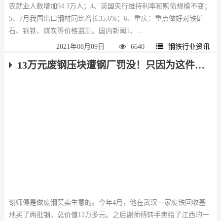
农就业人数增加94.3万人；4、英国央行维持利率和购债规模不变；
5、7月我国出口钢材同比增长35.6%；6、重庆：重点做好对铁矿
石、钢铁、煤炭等价格监测。国内新闻1、...
2021年08月09日
6640
钢铁行业资讯
13万元废钢压块遭钢厂罚没！只因为这件事……
谢师傅是做废钢买卖生意的。今年4月，他在武汉一家废铁回收基
地买了两批钢，总价值12万多元。之后谢师傅转手卖给了江西的一