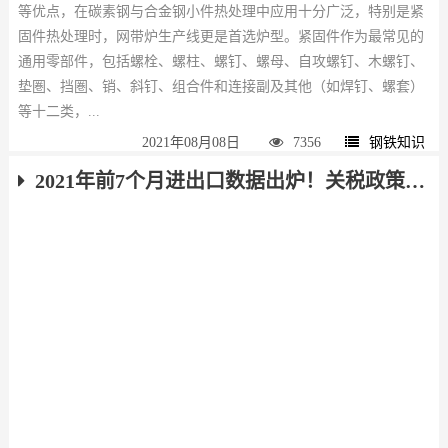
等优点，在碳素钢与合金钢小件热处理中应用十分广泛，特别是紧
固件热处理时，网带炉生产线更是首选炉型。紧固件作为最常见的
通用零部件，包括螺栓、螺柱、螺钉、螺母、自攻螺钉、木螺钉、
垫圏、挡圏、销、斜钉、组合件和连接副及其他（如焊钉、螺套）
等十二类，...
2021年08月08日
7356
钢铁知识
2021年前7个月进出口数据出炉！关税政策调整对钢材出口影响显现！