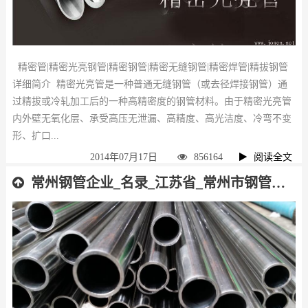
精密管|精密光亮钢管|精密钢管|精密无缝钢管|精密焊管|精拔钢管
详细简介 精密光亮管是一种普通无缝钢管（或去径焊接钢管）通
过精拔或冷轧加工后的一种高精密度的钢管材料。由于精密光亮管
内外壁无氧化层、承受高压无泄漏、高精度、高光洁度、冷弯不变
形、扩口...
2014年07月17日
856164
阅读全文
常州钢管企业_名录_江苏省_常州市钢管厂_名单_排名_不分先后