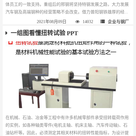
体员工的一致支持。重组后的邢钢将坚持特钢发展之路，大力发展
汽车钢及高端钢种的经营策略不会改变。借力普阳钢铁雄厚的经...
2021年08月09日
14032
企业与钢厂
一组图看懂扭转试验 PPT
在机械、石油、冶金等工程中有许多机械零部件承受扭转载荷作用
的实例，如各种轴类零件(电机主轴、机床主轴、汽车传动轴)、石
油钻杆等。因此，必须测定其相关材料的扭转性能指标，为设计提