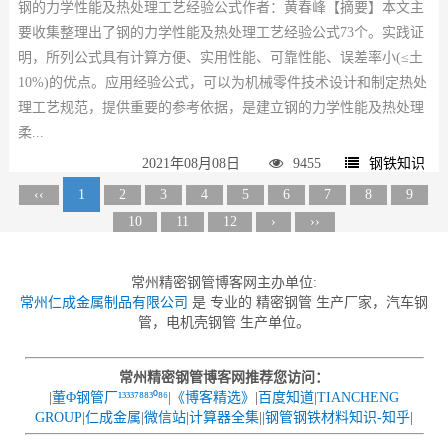
钢的力学性能及热处理工艺经验公式作者：黄春峰【摘要】本文主
要收集整理出了钢的力学性能及热处理工艺经验公式73个。实践证
明，所列公式具有计算方便、实用性能、可靠性能、误差率小(≤土
10%)的优点。应用经验公式，可以为机械零件技术设计和制定热处
理工艺规范，提供重要的参考依据，是建立钢的力学性能及热处理
柔...
2021年08月08日
9455
钢铁知识
‹‹
1
2
3
4
5
6
7
8
9
10
11
12
›
››
常州精密钢管博客网主办单位:
常州仁成金属制品有限公司
是 专业的 精密钢管 生产厂家，汽车钢
管，电机壳钢管 生产单位。
常州精密钢管博客网推荐您访问：
|
董Φ钢管厂¹³³³⁷⁸⁸³⁰⁸⁶
|
《博客精选》
|
百度知道
|
TIANCHENG
GROUP
|
仁成金属
|
微信站
|
计算器全集
||
钢管钢铁材料知识-知乎
|