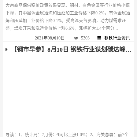
大宗商品保供稳价政策效果显现，钢材、有色金属等行业价格小幅
下降，其中黑色金属冶炼和压延加工业价格下降0.2%，有色金属冶
炼和压延加工业价格下降0.1%。受高温天气影响，动力煤需求旺
盛，煤炭开采和洗选业价格上涨6.6%，涨幅扩大1.4个百分...
2021年08月10日
5303
钢铁行业资讯
【钢市早参】8月10日 钢铁行业谋划碳达峰路线图 前7个月我国外贸进出口21.34万亿元
导读：1、统计局：7月份CPI同比上涨1.0%；2、海关总署：前7个