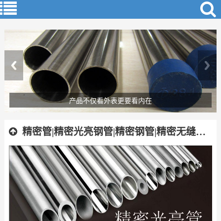
产品不仅看外表更要看内在
追求精细化道路才是王道
精密管|精密光亮钢管|精密钢管|精密无缝钢管|精密焊管|精拔钢管