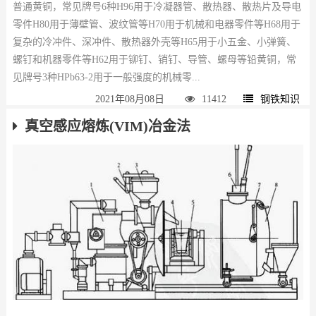
普通黄铜，常见牌号6种H96用于冷凝器管、散热器、散热片及导电
零件H80用于薄壁管、波纹管等H70用于机械和电器零件等H68用于
复杂的冷冲件、深冲件、散热器外壳等H65用于小五金、小弹簧、
螺钉和机器零件等H62用于铆钉、销钉、导管、螺母等铅黄铜，常
见牌号3种HPb63-2用于一般强度的机械零...
2021年08月08日
11412
钢铁知识
真空感应熔炼(VIM)冶金法