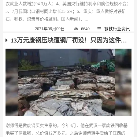
农就业人数增加94.3万人；4、英国央行维持利率和购债规模不变；
5、7月我国出口钢材同比增长35.6%；6、重庆：重点做好对铁矿
石、钢铁、煤炭等价格监测。国内新闻1、...
2021年08月09日
6640
钢铁行业资讯
13万元废钢压块遭钢厂罚没！只因为这件事……
谢师傅是做废钢买卖生意的。今年4月，他在武汉一家废铁回收基
地买了两批钢，总价值12万多元。之后谢师傅转手卖给了江西的一