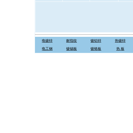
电镀锌
耐指纹
镀铝锌
热镀锌
电工钢
镀锡板
镀铬板
热 板