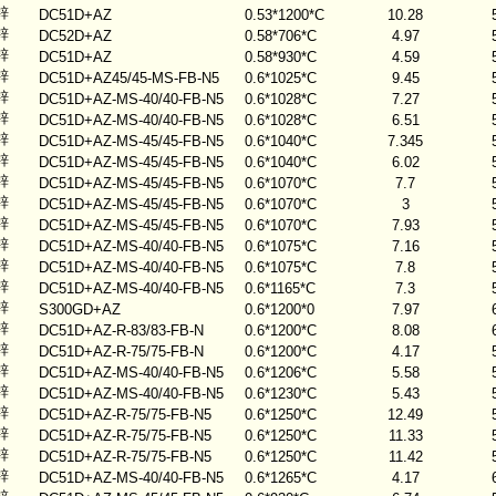
锌
DC51D+AZ
0.53*1200*C
10.28
锌
DC52D+AZ
0.58*706*C
4.97
锌
DC51D+AZ
0.58*930*C
4.59
锌
DC51D+AZ45/45-MS-FB-N5
0.6*1025*C
9.45
锌
DC51D+AZ-MS-40/40-FB-N5
0.6*1028*C
7.27
锌
DC51D+AZ-MS-40/40-FB-N5
0.6*1028*C
6.51
锌
DC51D+AZ-MS-45/45-FB-N5
0.6*1040*C
7.345
锌
DC51D+AZ-MS-45/45-FB-N5
0.6*1040*C
6.02
锌
DC51D+AZ-MS-45/45-FB-N5
0.6*1070*C
7.7
锌
DC51D+AZ-MS-45/45-FB-N5
0.6*1070*C
3
锌
DC51D+AZ-MS-45/45-FB-N5
0.6*1070*C
7.93
锌
DC51D+AZ-MS-40/40-FB-N5
0.6*1075*C
7.16
锌
DC51D+AZ-MS-40/40-FB-N5
0.6*1075*C
7.8
锌
DC51D+AZ-MS-40/40-FB-N5
0.6*1165*C
7.3
锌
S300GD+AZ
0.6*1200*0
7.97
锌
DC51D+AZ-R-83/83-FB-N
0.6*1200*C
8.08
锌
DC51D+AZ-R-75/75-FB-N
0.6*1200*C
4.17
锌
DC51D+AZ-MS-40/40-FB-N5
0.6*1206*C
5.58
锌
DC51D+AZ-MS-40/40-FB-N5
0.6*1230*C
5.43
锌
DC51D+AZ-R-75/75-FB-N5
0.6*1250*C
12.49
锌
DC51D+AZ-R-75/75-FB-N5
0.6*1250*C
11.33
锌
DC51D+AZ-R-75/75-FB-N5
0.6*1250*C
11.42
锌
DC51D+AZ-MS-40/40-FB-N5
0.6*1265*C
4.17