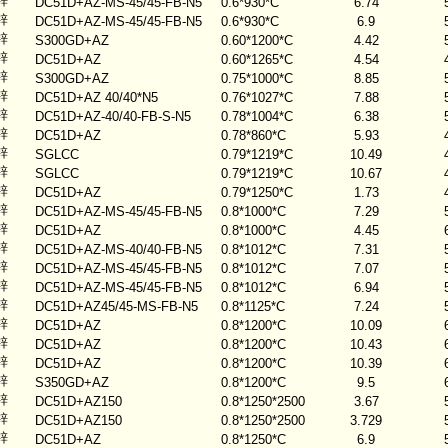
锌
DC51D+AZ-MS-45/45-FB-N5
0.6*930*C
6.74
锌
DC51D+AZ-MS-45/45-FB-N5
0.6*930*C
6.9
锌
S300GD+AZ
0.60*1200*C
4.42
锌
DC51D+AZ
0.60*1265*C
4.54
锌
S300GD+AZ
0.75*1000*C
8.85
锌
DC51D+AZ 40/40*N5
0.76*1027*C
7.88
锌
DC51D+AZ-40/40-FB-S-N5
0.78*1004*C
6.38
锌
DC51D+AZ
0.78*860*C
5.93
锌
SGLCC
0.79*1219*C
10.49
锌
SGLCC
0.79*1219*C
10.67
锌
DC51D+AZ
0.79*1250*C
1.73
锌
DC51D+AZ-MS-45/45-FB-N5
0.8*1000*C
7.29
锌
DC51D+AZ
0.8*1000*C
4.45
锌
DC51D+AZ-MS-40/40-FB-N5
0.8*1012*C
7.31
锌
DC51D+AZ-MS-45/45-FB-N5
0.8*1012*C
7.07
锌
DC51D+AZ-MS-45/45-FB-N5
0.8*1012*C
6.94
锌
DC51D+AZ45/45-MS-FB-N5
0.8*1125*C
7.24
锌
DC51D+AZ
0.8*1200*C
10.09
锌
DC51D+AZ
0.8*1200*C
10.43
锌
DC51D+AZ
0.8*1200*C
10.39
锌
S350GD+AZ
0.8*1200*C
9.5
锌
DC51D+AZ150
0.8*1250*2500
3.67
锌
DC51D+AZ150
0.8*1250*2500
3.729
锌
DC51D+AZ
0.8*1250*C
6.9