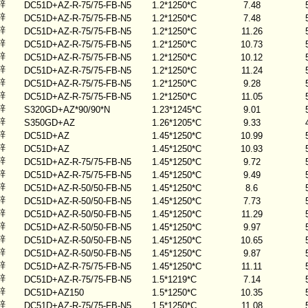
锌
DC51D+AZ-R-75/75-FB-N5
1.2*1250*C
7.48
锌
DC51D+AZ-R-75/75-FB-N5
1.2*1250*C
7.48
锌
DC51D+AZ-R-75/75-FB-N5
1.2*1250*C
11.26
锌
DC51D+AZ-R-75/75-FB-N5
1.2*1250*C
10.73
锌
DC51D+AZ-R-75/75-FB-N5
1.2*1250*C
10.12
锌
DC51D+AZ-R-75/75-FB-N5
1.2*1250*C
11.24
锌
DC51D+AZ-R-75/75-FB-N5
1.2*1250*C
9.28
锌
DC51D+AZ-R-75/75-FB-N5
1.2*1250*C
11.05
锌
S320GD+AZ*90/90*N
1.23*1245*C
9.01
锌
S350GD+AZ
1.26*1205*C
9.33
锌
DC51D+AZ
1.45*1250*C
10.99
锌
DC51D+AZ
1.45*1250*C
10.93
锌
DC51D+AZ-R-75/75-FB-N5
1.45*1250*C
9.72
锌
DC51D+AZ-R-75/75-FB-N5
1.45*1250*C
9.49
锌
DC51D+AZ-R-50/50-FB-N5
1.45*1250*C
8.6
锌
DC51D+AZ-R-50/50-FB-N5
1.45*1250*C
7.73
锌
DC51D+AZ-R-50/50-FB-N5
1.45*1250*C
11.29
锌
DC51D+AZ-R-50/50-FB-N5
1.45*1250*C
9.97
锌
DC51D+AZ-R-50/50-FB-N5
1.45*1250*C
10.65
锌
DC51D+AZ-R-50/50-FB-N5
1.45*1250*C
9.87
锌
DC51D+AZ-R-75/75-FB-N5
1.45*1250*C
11.11
锌
DC51D+AZ-R-75/75-FB-N5
1.5*1219*C
7.14
锌
DC51D+AZ150
1.5*1250*C
10.35
锌
DC51D+AZ-R-75/75-FB-N5
1.5*1250*C
11.08