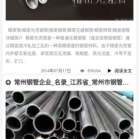
精密管|精密光亮钢管|精密钢管|精密无缝钢管|精密焊管|精拔钢管
详细简介 精密光亮管是一种普通无缝钢管（或去径焊接钢管）通
过精拔或冷轧加工后的一种高精密度的钢管材料。由于精密光亮管
内外壁无氧化层、承受高压无泄漏、高精度、高光洁度、冷弯不变
形、扩口...
2014年07月17日
856164
阅读全文
常州钢管企业_名录_江苏省_常州市钢管厂_名单_排名_不分先后