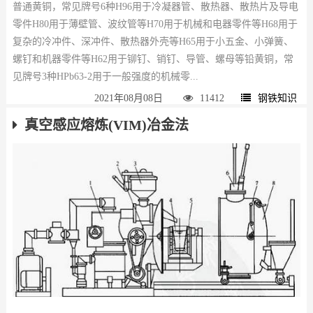
普通黄铜，常见牌号6种H96用于冷凝器管、散热器、散热片及导电
零件H80用于薄壁管、波纹管等H70用于机械和电器零件等H68用于
复杂的冷冲件、深冲件、散热器外壳等H65用于小五金、小弹簧、
螺钉和机器零件等H62用于铆钉、销钉、导管、螺母等铅黄铜，常
见牌号3种HPb63-2用于一般强度的机械零...
2021年08月08日
11412
钢铁知识
真空感应熔炼(VIM)冶金法