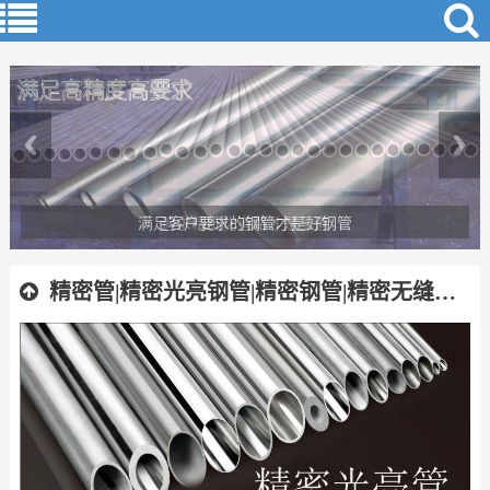
满足客户要求的钢管才是好钢管
精密管|精密光亮钢管|精密钢管|精密无缝钢管|精密焊管|精拔钢管