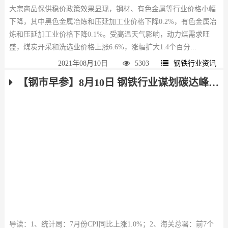
大宗商品保供稳价政策效果显现，钢材、有色金属等行业价格小幅
下降，其中黑色金属冶炼和压延加工业价格下降0.2%，有色金属冶
炼和压延加工业价格下降0.1%。受高温天气影响，动力煤需求旺
盛，煤炭开采和洗选业价格上涨6.6%，涨幅扩大1.4个百分...
2021年08月10日
5303
钢铁行业资讯
【钢市早参】8月10日 钢铁行业谋划碳达峰路线图 前7个月我国外贸进出口21.34万亿元
导读：1、统计局：7月份CPI同比上涨1.0%；2、海关总署：前7个