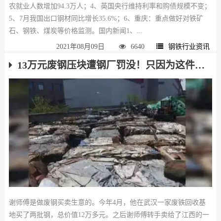
农就业人数增加94.3万人；4、英国央行维持利率和购债规模不变；
5、7月我国出口钢材同比增长35.6%；6、重庆：重点做好对铁矿
石、钢铁、煤炭等价格监测。国内新闻1、...
2021年08月09日
6640
钢铁行业资讯
13万元废钢压块遭钢厂罚没！只因为这件事……
谢师傅是做废钢买卖生意的。今年4月，他在武汉一家废铁回收基
地买了两批钢，总价值12万多元。之后谢师傅转手卖给了江西的一