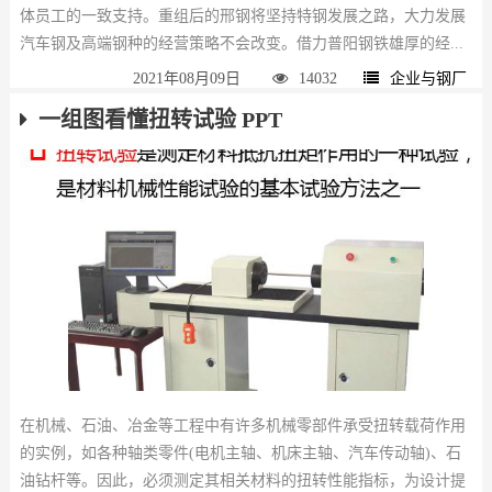
体员工的一致支持。重组后的邢钢将坚持特钢发展之路，大力发展
汽车钢及高端钢种的经营策略不会改变。借力普阳钢铁雄厚的经...
2021年08月09日
14032
企业与钢厂
一组图看懂扭转试验 PPT
在机械、石油、冶金等工程中有许多机械零部件承受扭转载荷作用
的实例，如各种轴类零件(电机主轴、机床主轴、汽车传动轴)、石
油钻杆等。因此，必须测定其相关材料的扭转性能指标，为设计提