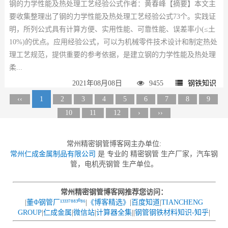
钢的力学性能及热处理工艺经验公式作者：黄春峰【摘要】本文主
要收集整理出了钢的力学性能及热处理工艺经验公式73个。实践证
明，所列公式具有计算方便、实用性能、可靠性能、误差率小(≤土
10%)的优点。应用经验公式，可以为机械零件技术设计和制定热处
理工艺规范，提供重要的参考依据，是建立钢的力学性能及热处理
柔...
2021年08月08日
9455
钢铁知识
‹‹
1
2
3
4
5
6
7
8
9
10
11
12
›
››
常州精密钢管博客网主办单位:
常州仁成金属制品有限公司
是 专业的 精密钢管 生产厂家，汽车钢
管，电机壳钢管 生产单位。
常州精密钢管博客网推荐您访问：
|
董Φ钢管厂¹³³³⁷⁸⁸³⁰⁸⁶
|
《博客精选》
|
百度知道
|
TIANCHENG
GROUP
|
仁成金属
|
微信站
|
计算器全集
||
钢管钢铁材料知识-知乎
|