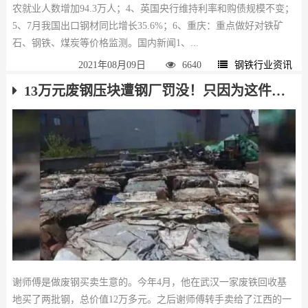
农就业人数增加94.3万人；4、英国央行维持利率和购债规模不变；
5、7月我国出口钢材同比增长35.6%；6、重庆：重点做好对铁矿
石、钢铁、煤炭等价格监测。国内新闻1、...
2021年08月09日
6640
钢铁行业资讯
13万元废钢压块遭钢厂罚没！只因为这件事……
谢师傅是做废钢买卖生意的。今年4月，他在武汉一家废铁回收基
地买了两批钢，总价值12万多元。之后谢师傅转手卖给了江西的一