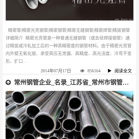
精密管|精密光亮钢管|精密钢管|精密无缝钢管|精密焊管|精拔钢管
详细简介 精密光亮管是一种普通无缝钢管（或去径焊接钢管）通
过精拔或冷轧加工后的一种高精密度的钢管材料。由于精密光亮管
内外壁无氧化层、承受高压无泄漏、高精度、高光洁度、冷弯不变
形、扩口...
2014年07月17日
856164
阅读全文
常州钢管企业_名录_江苏省_常州市钢管厂_名单_排名_不分先后