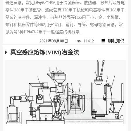
普通黄铜，常见牌号6种H96用于冷凝器管、散热器、散热片及导电
零件H80用于薄壁管、波纹管等H70用于机械和电器零件等H68用于
复杂的冷冲件、深冲件、散热器外壳等H65用于小五金、小弹簧、
螺钉和机器零件等H62用于铆钉、销钉、导管、螺母等铅黄铜，常
见牌号3种HPb63-2用于一般强度的机械零...
2021年08月08日
11412
钢铁知识
真空感应熔炼(VIM)冶金法