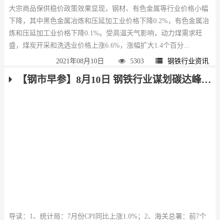
大宗商品保供稳价政策效果显现，钢材、有色金属等行业价格小幅
下降，其中黑色金属冶炼和压延加工业价格下降0.2%，有色金属冶
炼和压延加工业价格下降0.1%。受高温天气影响，动力煤需求旺
盛，煤炭开采和洗选业价格上涨6.6%，涨幅扩大1.4个百分...
2021年08月10日
5303
钢铁行业资讯
【钢市早参】8月10日 钢铁行业谋划碳达峰路线图 前7个月我国外贸进出口21.34万亿元
导读：1、统计局：7月份CPI同比上涨1.0%；2、海关总署：前7个