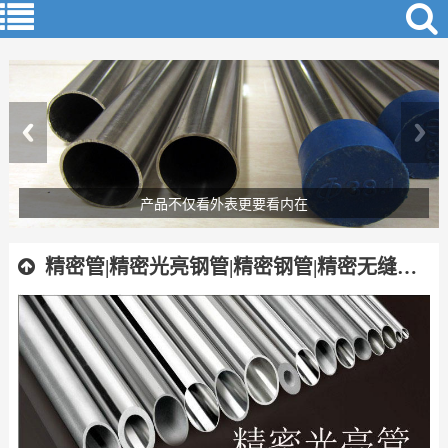
追求精细化道路才是王道
精密管|精密光亮钢管|精密钢管|精密无缝钢管|精密焊管|精拔钢管