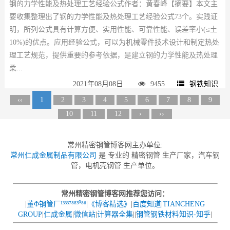
钢的力学性能及热处理工艺经验公式作者：黄春峰【摘要】本文主
要收集整理出了钢的力学性能及热处理工艺经验公式73个。实践证
明，所列公式具有计算方便、实用性能、可靠性能、误差率小(≤土
10%)的优点。应用经验公式，可以为机械零件技术设计和制定热处
理工艺规范，提供重要的参考依据，是建立钢的力学性能及热处理
柔...
2021年08月08日
9455
钢铁知识
‹‹
1
2
3
4
5
6
7
8
9
10
11
12
›
››
常州精密钢管博客网主办单位:
常州仁成金属制品有限公司
是 专业的 精密钢管 生产厂家，汽车钢
管，电机壳钢管 生产单位。
常州精密钢管博客网推荐您访问：
|
董Φ钢管厂¹³³³⁷⁸⁸³⁰⁸⁶
|
《博客精选》
|
百度知道
|
TIANCHENG
GROUP
|
仁成金属
|
微信站
|
计算器全集
||
钢管钢铁材料知识-知乎
|