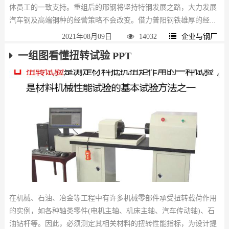
体员工的一致支持。重组后的邢钢将坚持特钢发展之路，大力发展
汽车钢及高端钢种的经营策略不会改变。借力普阳钢铁雄厚的经...
2021年08月09日
14032
企业与钢厂
一组图看懂扭转试验 PPT
在机械、石油、冶金等工程中有许多机械零部件承受扭转载荷作用
的实例，如各种轴类零件(电机主轴、机床主轴、汽车传动轴)、石
油钻杆等。因此，必须测定其相关材料的扭转性能指标，为设计提