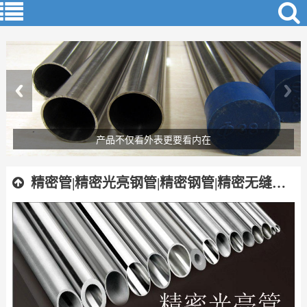
产品不仅看外表更要看内在
精密管|精密光亮钢管|精密钢管|精密无缝钢管|精密焊管|精拔钢管