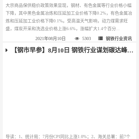
大宗商品保供稳价政策效果显现，钢材、有色金属等行业价格小幅
下降，其中黑色金属冶炼和压延加工业价格下降0.2%，有色金属冶
炼和压延加工业价格下降0.1%。受高温天气影响，动力煤需求旺
盛，煤炭开采和洗选业价格上涨6.6%，涨幅扩大1.4个百分...
2021年08月10日
5303
钢铁行业资讯
【钢市早参】8月10日 钢铁行业谋划碳达峰路线图 前7个月我国外贸进出口21.34万亿元
导读：1、统计局：7月份CPI同比上涨1.0%；2、海关总署：前7个