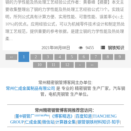
钢的力学性能及热处理工艺经验公式作者：黄春峰【摘要】本文主
要收集整理出了钢的力学性能及热处理工艺经验公式73个。实践证
明，所列公式具有计算方便、实用性能、可靠性能、误差率小(≤土
10%)的优点。应用经验公式，可以为机械零件技术设计和制定热处
理工艺规范，提供重要的参考依据，是建立钢的力学性能及热处理
柔...
2021年08月08日
9455
钢铁知识
‹‹
1
2
3
4
5
6
7
8
9
10
11
12
›
››
常州精密钢管博客网主办单位:
常州仁成金属制品有限公司
是 专业的 精密钢管 生产厂家，汽车钢
管，电机壳钢管 生产单位。
常州精密钢管博客网推荐您访问：
|
董Φ钢管厂¹³³³⁷⁸⁸³⁰⁸⁶
|
《博客精选》
|
百度知道
|
TIANCHENG
GROUP
|
仁成金属
|
微信站
|
计算器全集
||
钢管钢铁材料知识-知乎
|