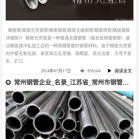
精密管|精密光亮钢管|精密钢管|精密无缝钢管|精密焊管|精拔钢管
详细简介 精密光亮管是一种普通无缝钢管（或去径焊接钢管）通
过精拔或冷轧加工后的一种高精密度的钢管材料。由于精密光亮管
内外壁无氧化层、承受高压无泄漏、高精度、高光洁度、冷弯不变
形、扩口...
2014年07月17日
856164
阅读全文
常州钢管企业_名录_江苏省_常州市钢管厂_名单_排名_不分先后