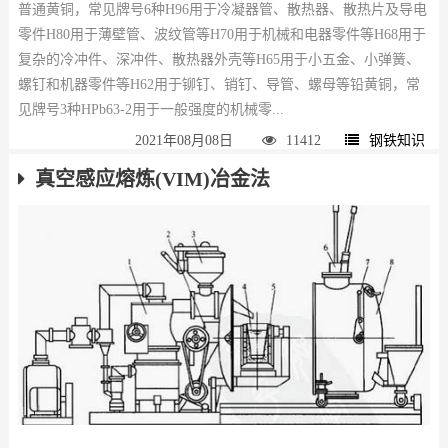
普通黄铜，常见牌号6种H96用于冷凝器管、散热器、散热片及导电
零件H80用于薄壁管、波纹管等H70用于机械和电器零件等H68用于
复杂的冷冲件、深冲件、散热器外壳等H65用于小五金、小弹簧、
螺钉和机器零件等H62用于铆钉、销钉、导管、螺母等铅黄铜，常
见牌号3种HPb63-2用于一般强度的机械零...
2021年08月08日
11412
钢铁知识
真空感应熔炼(VIM)冶金法