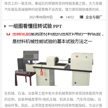
体员工的一致支持。重组后的邢钢将坚持特钢发展之路，大力发展
汽车钢及高端钢种的经营策略不会改变。借力普阳钢铁雄厚的经...
2021年08月09日
14032
企业与钢厂
一组图看懂扭转试验 PPT
在机械、石油、冶金等工程中有许多机械零部件承受扭转载荷作用
的实例，如各种轴类零件(电机主轴、机床主轴、汽车传动轴)、石
油钻杆等。因此，必须测定其相关材料的扭转性能指标，为设计提