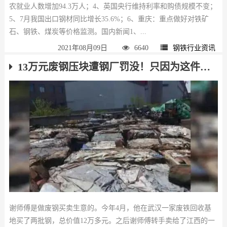
农就业人数增加94.3万人；4、英国央行维持利率和购债规模不变；
5、7月我国出口钢材同比增长35.6%；6、重庆：重点做好对铁矿
石、钢铁、煤炭等价格监测。国内新闻1、...
2021年08月09日
6640
钢铁行业资讯
13万元废钢压块遭钢厂罚没！只因为这件事……
谢师傅是做废钢买卖生意的。今年4月，他在武汉一家废铁回收基
地买了两批钢，总价值12万多元。之后谢师傅转手卖给了江西的一