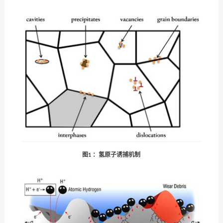
图
氢原子诱捕机制
1 ：