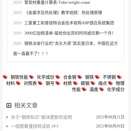
2019
管型材重量计算表-Tube-weight-count
2019
《金属学及热处理》教学视频：热处理原理
2019
三菱重工和普锐特冶金技术收购ABP感应系统集团
2019
3000亿加税清单-留给你出货的时间或仅剩一个月！
2020
钢铁冶金行业的“龙头大哥”其实是日本，中国在这方
面一直赢不了！！！
钢铁性能
化学成份
合金钢
钢铁
不锈钢
材料
对照表
钢号
材质
碳钢
熔点
物理
性能
温度
化学成分
相关文章
关于“钢铁知识”版块更新的说明
2021年08月21日
一组图看懂扭转试验 PPT
2021年08月09日