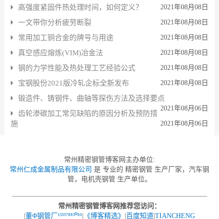
高强度紧固件热处理时间，如何定义？
2021年08月08日
一文带你分析疲劳断裂
2021年08月08日
常用加工铜合金的牌号与用途
2021年08月08日
真空感应熔炼(VIM)冶金法
2021年08月08日
钢的力学性能及热处理工艺经验公式
2021年08月08日
宝钢股份2021版冷轧企标全新发布
2021年08月08日
锻造件、铸钢件、曲轴等探伤方法及选择要点
2021年08月06日
齿轮渗碳加工常见缺陷的原因分析及预防措
施
2021年08月06日
常州精密钢管博客网主办单位:
常州仁成金属制品有限公司
是 专业的 精密钢管 生产厂家，汽车钢
管，电机壳钢管 生产单位。
常州精密钢管博客网推荐您访问：
|
董Φ钢管厂¹³³³⁷⁸⁸³⁰⁸⁶
|
《博客精选》
|
百度知道
|
TIANCHENG